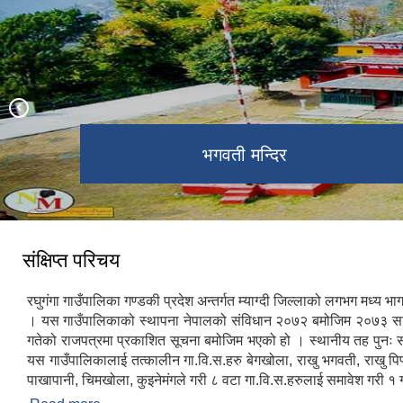
रघुगंगा गाउँपालिका जनप्रतिनिधि
रघुगंगा गाउँपालिका भवन
भगवती मन्दिर
टोड्के हिल्स
संक्षिप्त परिचय
रघुगंगा गाउँपालिका गण्डकी प्रदेश अन्तर्गत म्याग्दी जिल्लाको लगभग मध्य भ
। यस गाउँपालिकाको स्थापना नेपालको संविधान २०७२ बमोजिम २०७३ सा
गतेको राजपत्रमा प्रकाशित सूचना बमोजिम भएको हो । स्थानीय तह पुनः 
यस गाउँपालिकालाई तत्कालीन गा.वि.स.हरु बेगखोला, राखु भगवती, राखु पिप्ले
पाखापानी, चिमखोला, कुइनेमंगले गरी ८ वटा गा.वि.स.हरुलाई समावेश गरी १ 