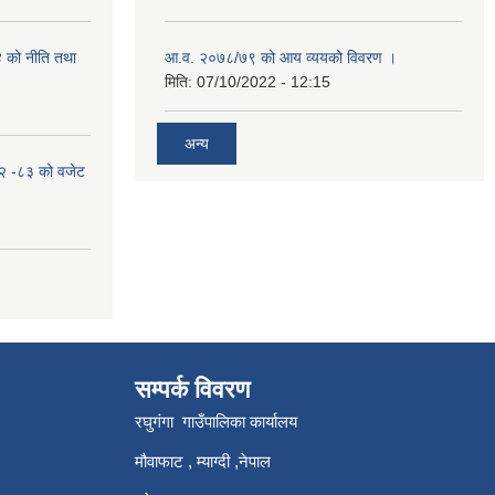
४ को नीति तथा
आ.व. २०७८/७९ को आय व्ययको विवरण ।
मिति:
07/10/2022 - 12:15
अन्य
०८२ -८३ को वजेट
सम्पर्क विवरण
रघुगंगा गाउँपालिका कार्यालय
मौवाफाट , म्याग्दी ,नेपाल