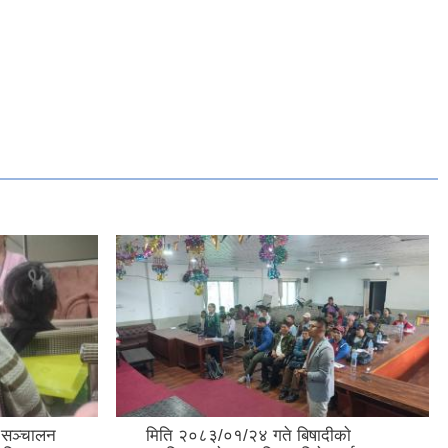
 सञ्चालन
मिति २०८३/०१/२४ गते बिषादीकाे