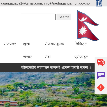
hugangagapa1@gmail.com, info@raghugangamun.gov.np
Search form
Search
राजपत्र
श्रम
रोजगारमूलक
डिजिटल
संसार
सेवा
प्रोफाइल
कोल्डस्टोर सञ्चालन सम्बन्धी अत्यन्त जरुरी सूचना ।
सतर्कता तथा 