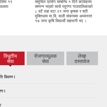
तालिम १९
समुचित प्रयाेग सम्बन्धि १ दिने कार्यक्रम
सफलता
सम्पन्न भएकाे साथै रघुगंगा गाउपालिकाकाे
८ वटै वडा वटा २१ जना कृषक र श्री
मुक्तिधाम मा.वि, वाली संकायमा अध्यनरत
१७ जना कृषि विद्यार्थी सहभागी भए ।
विधुतीय
रोजगारमूलक
लेखा
(active tab)
सेवा
सेवा
दस्तावेज
ति विवरण l
रण l
ण