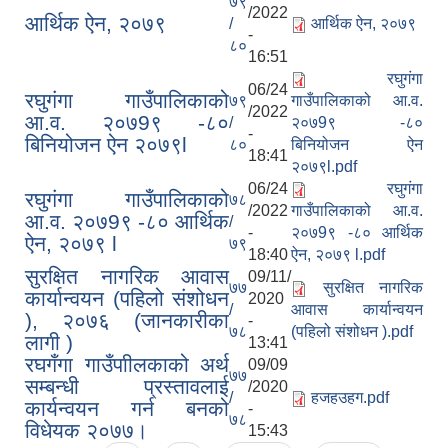
७९
/2022
आर्थिक ऐन, २०७९
/
आर्थिक ऐन, २०७९
-
८०
16:51
रघुगंगा
06/24
रघुगंगा गाउँपालिकाको
७९
गाउँपालिकाको आ.व.
/2022
आ.व. २०७9९ -८०
/
२०७9९ -८०
-
बिनियोजन ऐन २०७९l
८०
बिनियोजन ऐन
18:41
२०७९l.pdf
06/24
रघुगंगा
रघुगंगा गाउँपालिकाको
७८
/2022
गाउँपालिकाको आ.व.
आ.व. २०७9९ -८० आर्थिक
/
-
२०७9९ -८० आर्थिक
ऐन, २०७९ l
७९
18:40
ऐन, २०७९ l.pdf
सुरक्षित नागरिक आवास
09/11/
७७
सुरक्षित नागरिक
कार्यान्वयन (पहिलो संशोधन
2020
/
आवास कार्यान्वयन
), २०७६ (जानकारीका
-
७८
(पहिलो संशोधन ).pdf
लागी )
13:41
रघगँगा गाउँपाीलकाको अर्थ
09/09
७७
सम्बन्धी प्रस्तावलाई
/2020
/
हजहउहग.pdf
कार्यन्वयन गर्न बनको
-
७८
विधेयक २०७७।
15:43