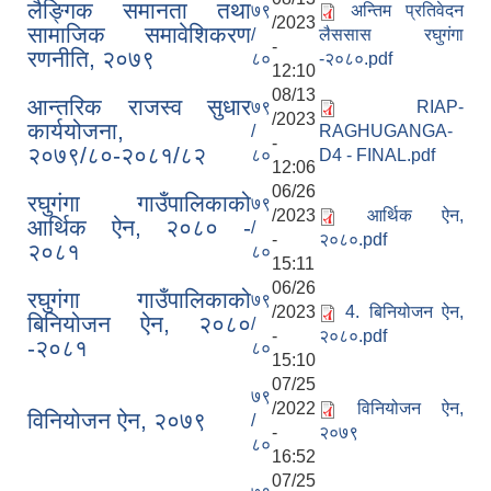
लैङ्गिक समानता तथा
७९
अन्तिम प्रतिवेदन
/2023
सामाजिक समावेशिकरण
/
लैससास रघुगंगा
-
रणनीति, २०७९
८०
-२०८०.pdf
12:10
08/13
आन्तरिक राजस्व सुधार
७९
RIAP-
/2023
कार्ययोजना,
/
RAGHUGANGA-
-
२०७९/८०-२०८१/८२
८०
D4 - FINAL.pdf
12:06
06/26
रघुगंगा गाउँपालिकाको
७९
/2023
आर्थिक ऐन,
आर्थिक ऐन, २०८० -
/
-
२०८०.pdf
२०८१
८०
15:11
06/26
रघुगंगा गाउँपालिकाको
७९
/2023
4. बिनियोजन ऐन,
बिनियोजन ऐन, २०८०
/
-
२०८०.pdf
-२०८१
८०
15:10
07/25
७९
/2022
विनियोजन ऐन,
विनियोजन ऐन, २०७९
/
-
२०७९
८०
16:52
07/25