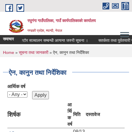
Skip to main content
रघुगंगा गाउँपालिका, गाउँ कार्यपालिकाको कार्यालय
गण्डकी प्रदेश, म्याग्दी, नेपाल
समाचार
कोल्डस्टोर सञ्चालन सम्बन्धी अत्यन्त जरुरी सूचना ।
सतर्कता तथा पूर्वतयारी सम
You are here
Home
»
सूचना तथा जानकारी
» ऐन, कानुन तथा निर्देशिका
ऐन, कानुन तथा निर्देशिका
आर्थिक वर्ष
आ
र्थि
शिर्षक
मिति
दस्तावेज
क
वर्ष
08/13