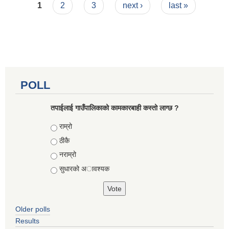
Pages
1
2
3
next ›
last »
POLL
तपाईलाई गाउँपालिकाको कामकारबाही कस्तो लाग्छ ?
Choices
राम्रो
ठीकै
नराम्रो
सुधारको अावश्यक
Older polls
Results