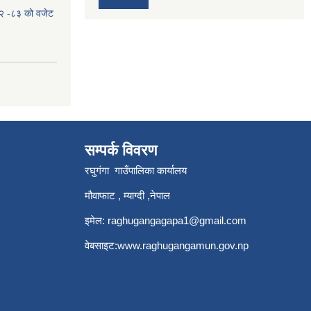
०८२ -८३ को वजेट
सम्पर्क विवरण
रघुगंगा गाउँपालिका कार्यालय
मौवाफाट , म्याग्दी ,नेपाल
इमेल:
raghugangagapa1@gmail.com
वेबसाइट:
www.raghugangamun.gov.np