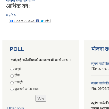
योजना तथा परियोजना
आर्थिक वर्ष:
७९/८०
POLL
योजना त
तपाईलाई गाउँपालिकाको कामकारबाही कस्तो लाग्छ ?
रघुगंगा गाउँपा
Choices
राम्रो
मिति:
07/04/
ठीकै
नराम्रो
रघुगंगा गाउँपा
मिति:
09/09/
सुधारको अावश्यक
रघुगंगा गाउँप
Older polls
वक्तव्य (अनुसु