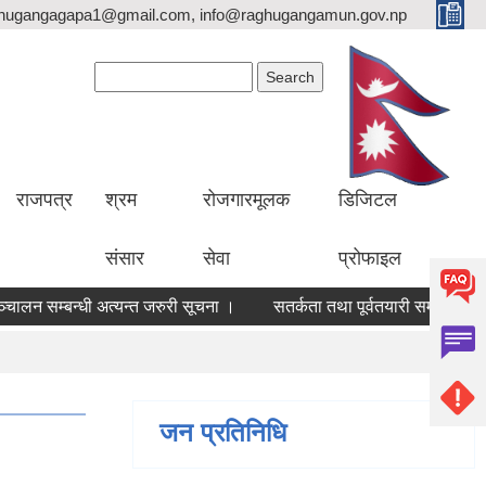
hugangagapa1@gmail.com, info@raghugangamun.gov.np
Search form
Search
राजपत्र
श्रम
रोजगारमूलक
डिजिटल
संसार
सेवा
प्रोफाइल
ालन सम्बन्धी अत्यन्त जरुरी सूचना ।
सतर्कता तथा पूर्वतयारी सम्बन्धमा।
जन प्रतिनिधि