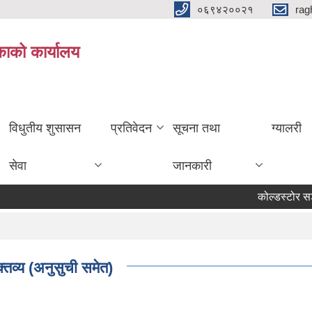
०६९४२००२१
rag
िकाको कार्यालय
विधुतीय शुसासन
प्रतिवेदन
सूचना तथा
ग्यालरी
सेवा
जानकारी
कोल्डस्टोर सञ्च
्तव्य (अनुसुची समेत)