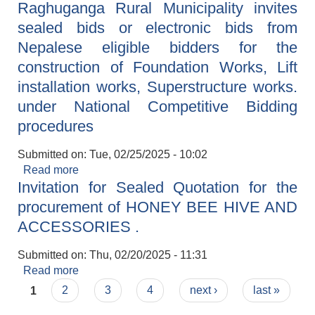
Raghuganga Rural Municipality invites
आन्तरिक निकासी गर्ने कार्यको शिलबन्दी बोलपत्र आब्हान
सम्बन्धी सूचना !!! (प्रथम पटक प्रकाशित मिति२०८१।११।
sealed bids or electronic bids from
१९गते ।
Nepalese eligible bidders for the
construction of Foundation Works, Lift
installation works, Superstructure works.
under National Competitive Bidding
procedures
Submitted on:
Tue, 02/25/2025 - 10:02
Read more
about Raghuganga Rural Municipality invites
Invitation for Sealed Quotation for the
sealed bids or electronic bids from Nepalese
eligible bidders for the construction of
procurement of HONEY BEE HIVE AND
Foundation Works, Lift installation works,
ACCESSORIES .
Superstructure works. under National
Competitive Bidding procedures
Submitted on:
Thu, 02/20/2025 - 11:31
Read more
about Invitation for Sealed Quotation for the
Pages
procurement of HONEY BEE HIVE AND
1
2
3
4
next ›
last »
ACCESSORIES .