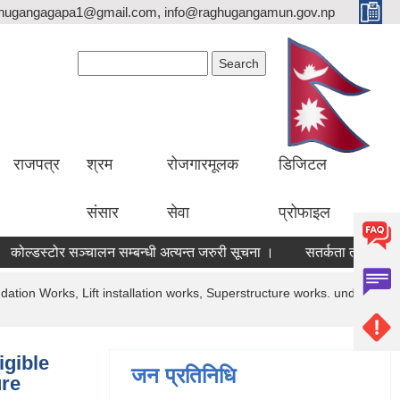
hugangagapa1@gmail.com, info@raghugangamun.gov.np
Search form
Search
राजपत्र
श्रम
रोजगारमूलक
डिजिटल
संसार
सेवा
प्रोफाइल
कोल्डस्टोर सञ्चालन सम्बन्धी अत्यन्त जरुरी सूचना ।
सतर्कता तथा पूर्वतया
dation Works, Lift installation works, Superstructure works. under
igible
जन प्रतिनिधि
ure