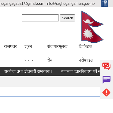
hugangagapa1@gmail.com, info@raghugangamun.gov.np
Search form
Search
राजपत्र
श्रम
रोजगारमूलक
डिजिटल
संसार
सेवा
प्रोफाइल
सतर्कता तथा पूर्वतयारी सम्बन्धमा।
व्यवसाय दर्तानविकरण गर्ने सम्बन्धी सूचन