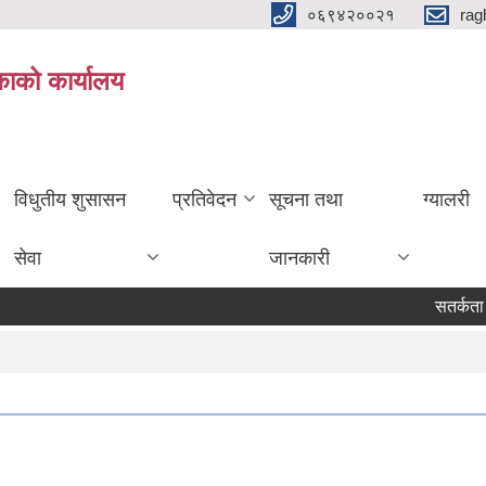
०६९४२००२१
rag
िकाको कार्यालय
विधुतीय शुसासन
प्रतिवेदन
सूचना तथा
ग्यालरी
सेवा
जानकारी
सतर्कता त