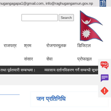
hugangagapa1@gmail.com, info@raghugangamun.gov.np
Search form
Search
राजपत्र
श्रम
रोजगारमूलक
डिजिटल
संसार
सेवा
प्रोफाइल
था पूर्वतयारी सम्बन्धमा।
व्यवसाय दर्तानविकरण गर्ने सम्बन्धी सूचना l
ज
जन प्रतिनिधि