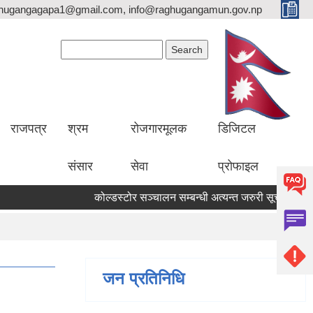
hugangagapa1@gmail.com, info@raghugangamun.gov.np
Search form
Search
राजपत्र
श्रम
रोजगारमूलक
डिजिटल
संसार
सेवा
प्रोफाइल
कोल्डस्टोर सञ्चालन सम्बन्धी अत्यन्त जरुरी सूचना ।
जन प्रतिनिधि