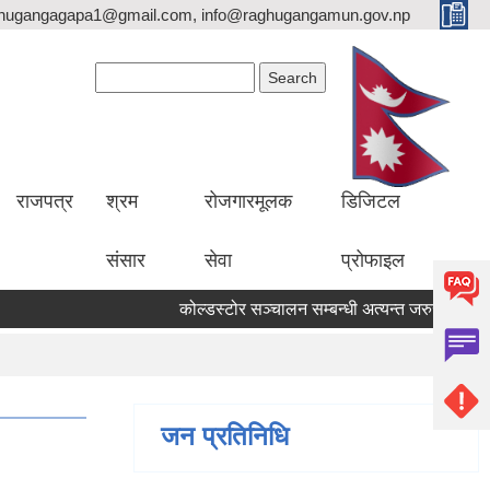
hugangagapa1@gmail.com, info@raghugangamun.gov.np
Search form
Search
राजपत्र
श्रम
रोजगारमूलक
डिजिटल
संसार
सेवा
प्रोफाइल
कोल्डस्टोर सञ्चालन सम्बन्धी अत्यन्त जरुरी सूचना ।
जन प्रतिनिधि