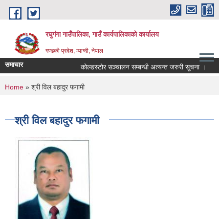
Skip to main content
रघुगंगा गाउँपालिका, गाउँ कार्यपालिकाको कार्यालय
गण्डकी प्रदेश, म्याग्दी, नेपाल
समाचार
कोल्डस्टोर सञ्चालन सम्बन्धी अत्यन्त जरुरी सूचना ।
You are here
Home
» श्री विल बहादुर फगामी
श्री विल बहादुर फगामी