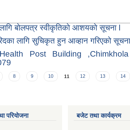
ा लागि बाेलपत्र स्वीकृतिकाे आशयकाे सूचना l
दका लागि सुचिकृत हुन आव्हान गरिएको सूचन
f Health Post Building ,Chimkho
079
8
9
10
11
12
13
14
था परियोजना
बजेट तथा कार्यक्रम