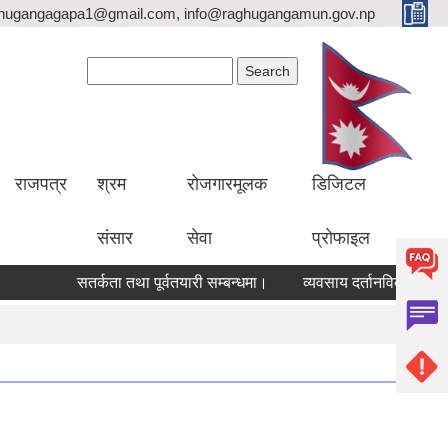
hugangagapa1@gmail.com, info@raghugangamun.gov.np
Search form
Search
राजपत्र
श्रम
रोजगारमूलक
डिजिटल
संसार
सेवा
प्रोफाइल
सतर्कता तथा पूर्वतयारी सम्बन्धमा।
व्यवसाय दर्तानविकरण गर्ने सम