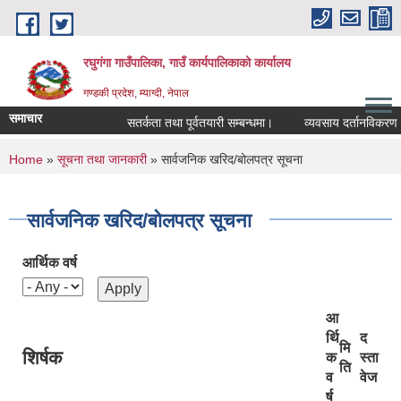
Skip to main content
रघुगंगा गाउँपालिका, गाउँ कार्यपालिकाको कार्यालय
गण्डकी प्रदेश, म्याग्दी, नेपाल
समाचार
सतर्कता तथा पूर्वतयारी सम्बन्धमा।
व्यवसाय दर्तानविकरण गर्न
You are here
Home
»
सूचना तथा जानकारी
» सार्वजनिक खरिद/बोलपत्र सूचना
सार्वजनिक खरिद/बोलपत्र सूचना
आर्थिक वर्ष
आ
र्थि
द
मि
शिर्षक
क
स्ता
ति
व
वेज
र्ष