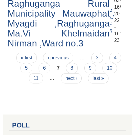
03/
Raghuganga Rural
16/
७
Municipality Mauwaphat
20
८/
22
Myagdi ,Raghuganga
७
-
९
Ma.Vi Khelmaidan
16:
23
Nirman ,Ward no.3
Pages
« first
‹ previous
…
3
4
5
6
7
8
9
10
11
…
next ›
last »
POLL