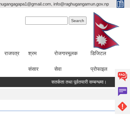
hugangagapa1@gmail.com, info@raghugangamun.gov.np
Search form
Search
राजपत्र
श्रम
रोजगारमूलक
डिजिटल
संसार
सेवा
प्रोफाइल
सतर्कता तथा पूर्वतयारी सम्बन्धमा।
व्यवसाय दर