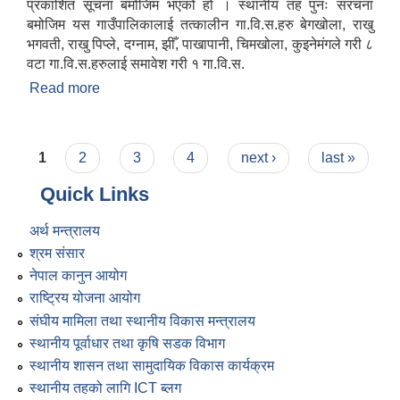
प्रकाशित सूचना बमोजिम भएको हो । स्थानीय तह पुनः संरचना
बमोजिम यस गाउँपालिकालाई तत्कालीन गा.वि.स.हरु बेगखोला, राखु
भगवती, राखु पिप्ले, दग्नाम, झीँ, पाखापानी, चिमखोला, कुइनेमंगले गरी ८
वटा गा.वि.स.हरुलाई समावेश गरी १ गा.वि.स.
Read more
about संक्षिप्त परिचय
Pages
1
2
3
4
next ›
last »
Quick Links
अर्थ मन्त्रालय
श्रम संसार
नेपाल कानुन आयोग
राष्ट्रिय योजना आयोग
संघीय मामिला तथा स्थानीय विकास मन्त्रालय
स्थानीय पूर्वाधार तथा कृषि सडक विभाग
स्थानीय शासन तथा सामुदायिक विकास कार्यक्रम
स्थानीय तहको लागि ICT ब्लग