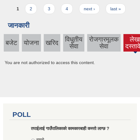
Pages
1
2
3
4
next ›
last »
जानकारी
विधुतीय
रोजगारमूलक
लेख
बजेट
योजना
खरिद
(acti
सेवा
सेवा
दस्ता
tab
You are not authorized to access this content.
POLL
तपाईलाई गाउँपालिकाको कामकारबाही कस्तो लाग्छ ?
Choices
राम्रो