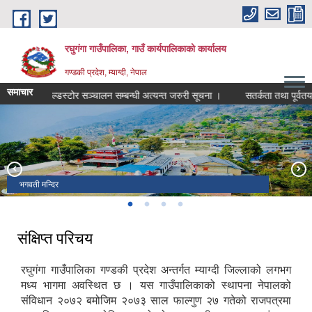
Skip to main content
रघुगंगा गाउँपालिका, गाउँ कार्यपालिकाको कार्यालय
गण्डकी प्रदेश, म्याग्दी, नेपाल
समाचार
कोल्डस्टोर सञ्चालन सम्बन्धी अत्यन्त जरुरी सूचना ।
सतर्कता तथा पूर्वतयारी
भगवती मन्दिर
टोड्के हिल्स
रघुगंगा गाउँपालिका जनप्रतिनिधि
रघुगंगा गाउँपालिका भवन
संक्षिप्त परिचय
रघुगंगा गाउँपालिका गण्डकी प्रदेश अन्तर्गत म्याग्दी जिल्लाको लगभग
मध्य भागमा अवस्थित छ । यस गाउँपालिकाको स्थापना नेपालको
संविधान २०७२ बमोजिम २०७३ साल फाल्गुण २७ गतेको राजपत्रमा