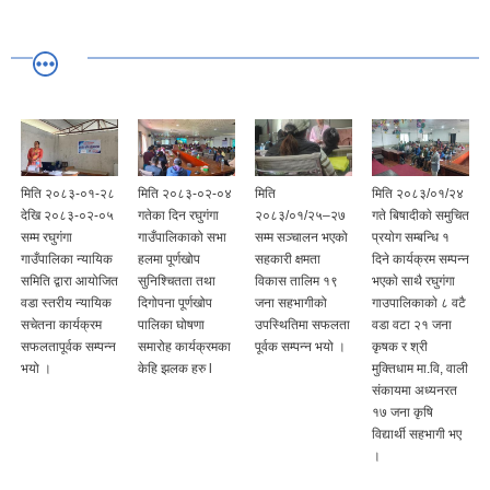
मिति २०८३-०१-२८
मिति २०८३-०२-०४
मिति
मिति २०८३/०१/२४
देखि २०८३-०२-०५
गतेका दिन रघुगंगा
२०८३/०१/२५–२७
गते बिषादीकाे समुचित
सम्म रघुगंगा
गाउँपालिकाको सभा
सम्म सञ्चालन भएको
प्रयाेग सम्बन्धि १
गाउँपालिका न्यायिक
हलमा पूर्णखोप
सहकारी क्षमता
दिने कार्यक्रम सम्पन्न
समिति द्वारा आयोजित
सुनिश्चितता तथा
विकास तालिम १९
भएकाे साथै रघुगंगा
वडा स्तरीय न्यायिक
दिगोपना पूर्णखोप
जना सहभागीको
गाउपालिकाकाे ८ वटै
सचेतना कार्यक्रम
पालिका घोषणा
उपस्थितिमा सफलता
वडा वटा २१ जना
सफलतापूर्वक सम्पन्न
समारोह कार्यक्रमका
पूर्वक सम्पन्न भयो ।
कृषक र श्री
भयो ।
केहि झलक हरु l
मुक्तिधाम मा.वि, वाली
संकायमा अध्यनरत
१७ जना कृषि
विद्यार्थी सहभागी भए
।